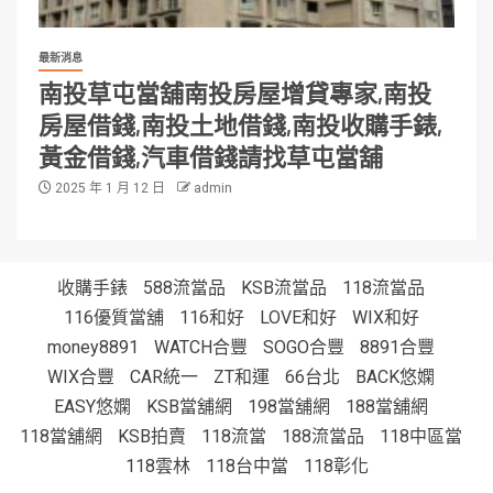
最新消息
南投草屯當舖南投房屋增貸專家,南投
房屋借錢,南投土地借錢,南投收購手錶,
黃金借錢,汽車借錢請找草屯當舖
2025 年 1 月 12 日
admin
收購手錶
588流當品
KSB流當品
118流當品
116優質當舖
116和好
LOVE和好
WIX和好
money8891
WATCH合豐
SOGO合豐
8891合豐
WIX合豐
CAR統一
ZT和運
66台北
BACK悠嫻
EASY悠嫻
KSB當舖網
198當舖網
188當舖網
118當舖網
KSB拍賣
118流當
188流當品
118中區當
118雲林
118台中當
118彰化