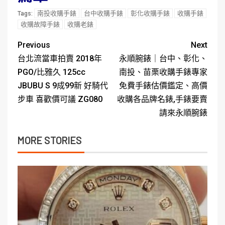
南投收購手錶
台中收購手錶
彰化收購手錶
收購手錶
Tags:
收購故障手錶
收購老錶
Previous
Next
台北流當車拍賣 2018年
永順腕錶｜台中、彰化、
PGO/比雅久 125cc
南投、苗栗收購手錶專家
JBUBU S 9成99新 好騎代
免費手錶估價鑑定、高價
步車 喜歡價可議 ZG080
收購各品牌名錶,手錶要賣
請來永順腕錶
MORE STORIES