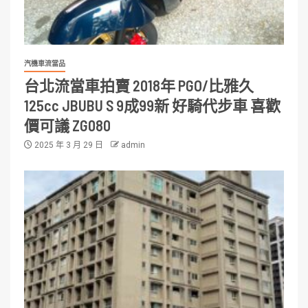
汽機車流當品
台北流當車拍賣 2018年 PGO/比雅久
125cc JBUBU S 9成99新 好騎代步車 喜歡
價可議 ZG080
2025 年 3 月 29 日
admin