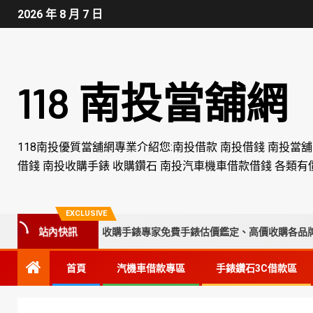
2026 年 8 月 7 日
118 南投當舖網
118南投優質當舖網專業介紹您:南投借款 南投借錢 南投當
借錢 南投收購手錶 收購鑽石 南投汽車機車借款借錢 各類有
EXCLUSIVE
站內快訊
化、南投、苗栗收購手錶專家免費手錶估價鑑定、高價收購各品牌名錶,
首頁
汽機車借款專區
手錶鑽石3C借款區