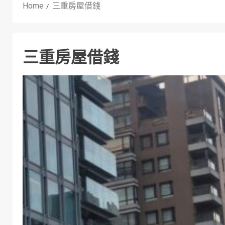
Home
三重房屋借錢
三重房屋借錢