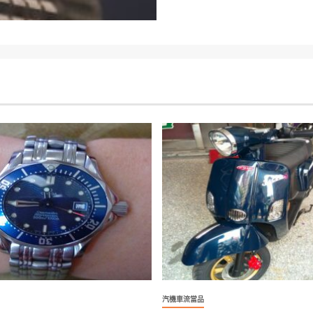
汽機車流當品