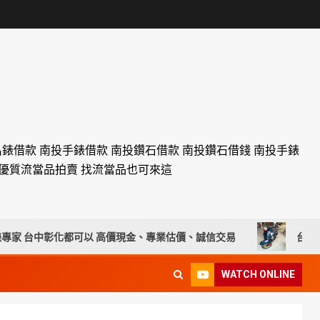
名錶借款 南投手錶借款 南投鑽石借款 南投鑽石借錢 南投手錶
設優質流當品拍賣 找流當品也可來這
台中彰化都可以 高價現金、專業估價、誠信交易
台北流當車拍賣
WATCH ONLINE