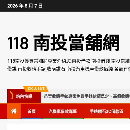
2026 年 8 月 7 日
118 南投當舖網
118南投優質當舖網專業介紹您:南投借款 南投借錢 南投當
借錢 南投收購手錶 收購鑽石 南投汽車機車借款借錢 各類有
EXCLUSIVE
中、彰化、南投、苗栗收購手錶專家免費手錶估價鑑定、高價收購各品牌
站內快訊
首頁
汽機車借款專區
手錶鑽石3C借款區