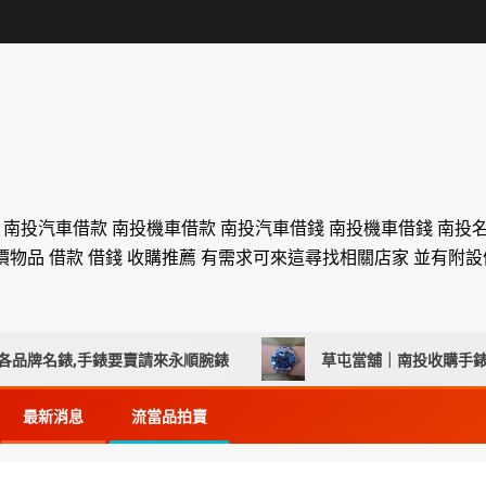
舖 南投汽車借款 南投機車借款 南投汽車借錢 南投機車借錢 南投
價物品 借款 借錢 收購推薦 有需求可來這尋找相關店家 並有附
名錶,手錶要賣請來永順腕錶
草屯當舖｜南投收購手錶專家 
最新消息
流當品拍賣