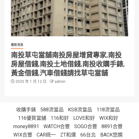
最新消息
南投草屯當舖南投房屋增貸專家,南投
房屋借錢,南投土地借錢,南投收購手錶,
黃金借錢,汽車借錢請找草屯當舖
2025 年 1 月 12 日
admin
收購手錶
588流當品
KSB流當品
118流當品
116優質當舖
116和好
LOVE和好
WIX和好
money8891
WATCH合豐
SOGO合豐
8891合豐
WIX合豐
CAR統一
ZT和運
66台北
BACK悠嫻