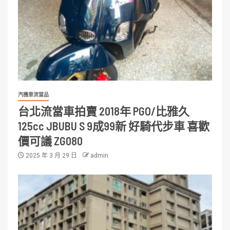
汽機車流當品
台北流當車拍賣 2018年 PGO/比雅久
125cc JBUBU S 9成99新 好騎代步車 喜歡
價可議 ZG080
2025 年 3 月 29 日
admin