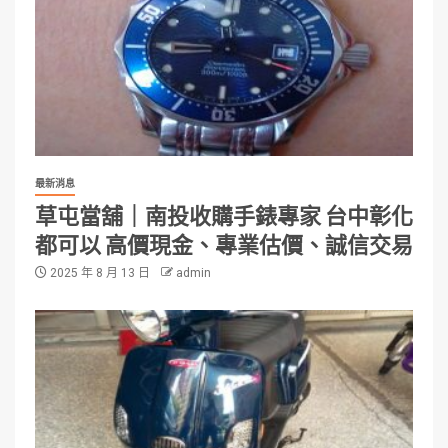
最新消息
草屯當舖｜南投收購手錶專家 台中彰化
都可以 高價現金、專業估價、誠信交易
2025 年 8 月 13 日
admin