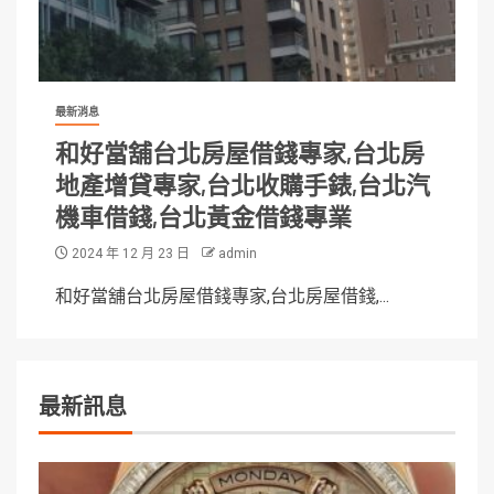
最新消息
和好當舖台北房屋借錢專家,台北房
地產增貸專家,台北收購手錶,台北汽
機車借錢,台北黃金借錢專業
2024 年 12 月 23 日
admin
和好當舖台北房屋借錢專家,台北房屋借錢,...
最新訊息