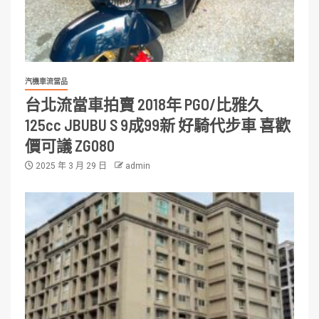
汽機車流當品
台北流當車拍賣 2018年 PGO/比雅久
125cc JBUBU S 9成99新 好騎代步車 喜歡
價可議 ZG080
2025 年 3 月 29 日
admin