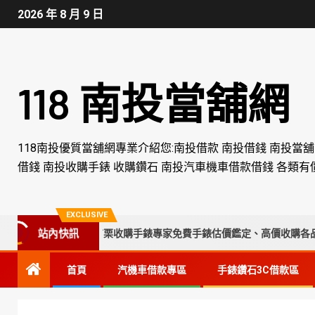
2026 年 8 月 9 日
118 南投當舖網
118南投優質當舖網專業介紹您:南投借款 南投借錢 南投當
借錢 南投收購手錶 收購鑽石 南投汽車機車借款借錢 各類有
EXCLUSIVE
站內快訊
南投、苗栗收購手錶專家免費手錶估價鑑定、高價收購各品牌名錶,手錶要
首頁
汽機車借款專區
手錶鑽石3C借款區