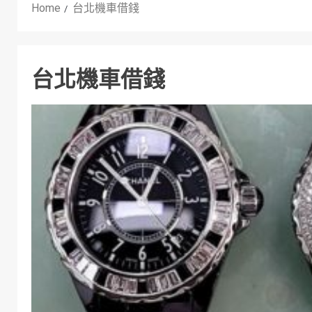
Home
台北機車借錢
台北機車借錢