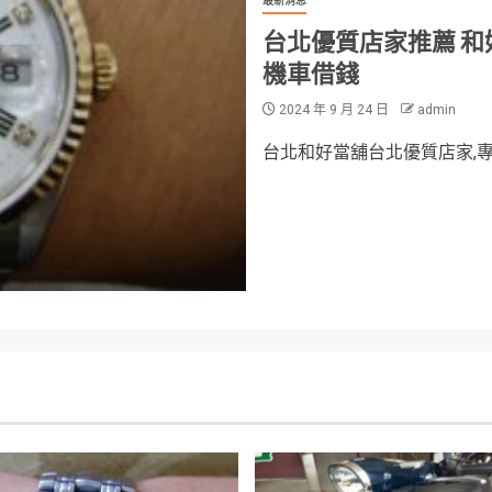
最新消息
台北優質店家推薦 和
機車借錢
2024 年 9 月 24 日
admin
台北和好當舖台北優質店家,專業