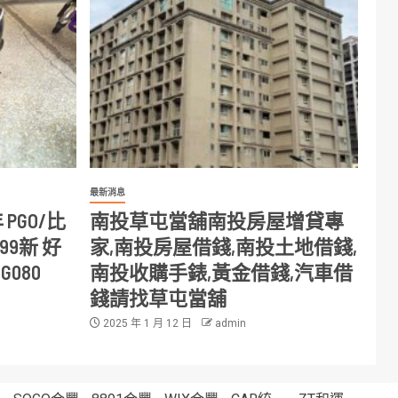
最新消息
PGO/比
南投草屯當舖南投房屋增貸專
成99新 好
家,南投房屋借錢,南投土地借錢,
080
南投收購手錶,黃金借錢,汽車借
錢請找草屯當舖
2025 年 1 月 12 日
admin