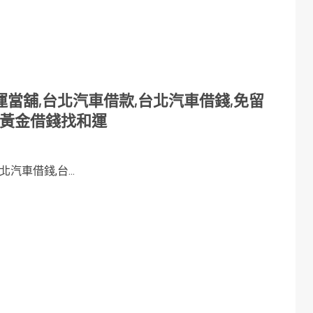
當舖,台北汽車借款,台北汽車借錢,免留
,黃金借錢找和運
車借錢,台...