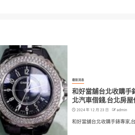
最新消息
和好當舖台北收購手錶
北汽車借錢,台北房屋
2024 年 12 月 23 日
admin
和好當舖台北收購手錶專家,台北