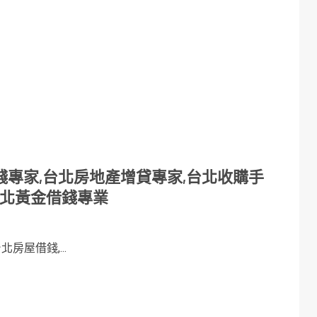
專家,台北房地產增貸專家,台北收購手
台北黃金借錢專業
房屋借錢,...