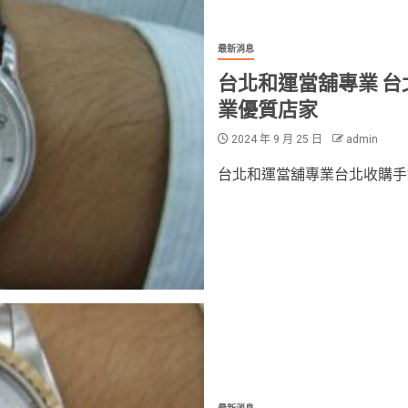
最新消息
台北和運當舖專業 台
業優質店家
2024 年 9 月 25 日
admin
台北和運當舖專業台北收購手錶