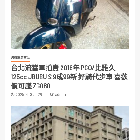
汽機車流當品
台北流當車拍賣 2018年 PGO/比雅久
125cc JBUBU S 9成99新 好騎代步車 喜歡
價可議 ZG080
2025 年 3 月 29 日
admin