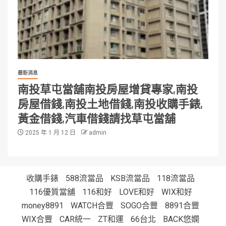
最新消息
南投草屯當舖南投房屋增貸專家,南投
房屋借錢,南投土地借錢,南投收購手錶,
黃金借錢,汽車借錢請找草屯當舖
2025 年 1 月 12 日
admin
收購手錶
588流當品
KSB流當品
118流當品
116優質當舖
116和好
LOVE和好
WIX和好
money8891
WATCH合豐
SOGO合豐
8891合豐
WIX合豐
CAR統一
ZT和運
66台北
BACK悠嫻