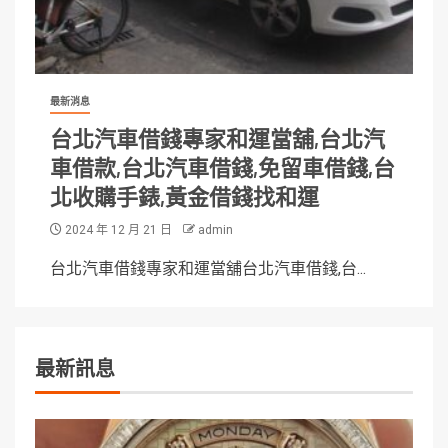
最新消息
台北汽車借錢專家和運當舖,台北汽
車借款,台北汽車借錢,免留車借錢,台
北收購手錶,黃金借錢找和運
2024 年 12 月 21 日
admin
台北汽車借錢專家和運當舖台北汽車借錢,台...
最新訊息