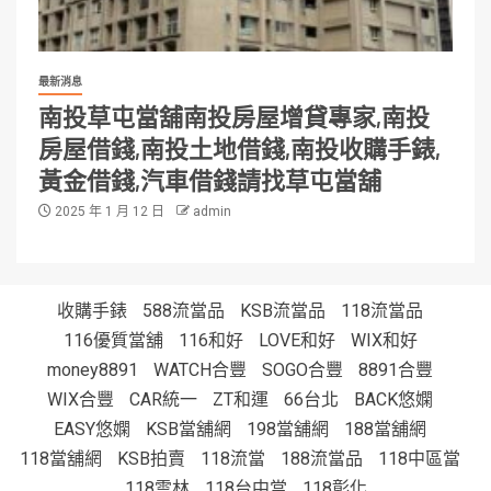
最新消息
南投草屯當舖南投房屋增貸專家,南投
房屋借錢,南投土地借錢,南投收購手錶,
黃金借錢,汽車借錢請找草屯當舖
2025 年 1 月 12 日
admin
收購手錶
588流當品
KSB流當品
118流當品
116優質當舖
116和好
LOVE和好
WIX和好
money8891
WATCH合豐
SOGO合豐
8891合豐
WIX合豐
CAR統一
ZT和運
66台北
BACK悠嫻
EASY悠嫻
KSB當舖網
198當舖網
188當舖網
118當舖網
KSB拍賣
118流當
188流當品
118中區當
118雲林
118台中當
118彰化