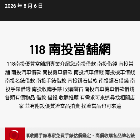
2026 年 8 月 6 日
118 南投當舖網
118南投優質當舖網專業介紹您:南投借款 南投借錢 南投當
舖 南投汽車借款 南投機車借款 南投汽車借錢 南投機車借錢
南投名錶借款 南投手錶借款 南投鑽石借款 南投鑽石借錢 南
投手錶借錢 南投收購手錶 收購鑽石 南投汽車機車借款借錢
各類有價物品 借款 借錢 收購推薦 有需求可來這尋找相關店
家 並有附設優質流當品拍賣 找流當品也可來這
南投、苗栗收購手錶專家免費手錶估價鑑定、高價收購各品牌名錶,手錶