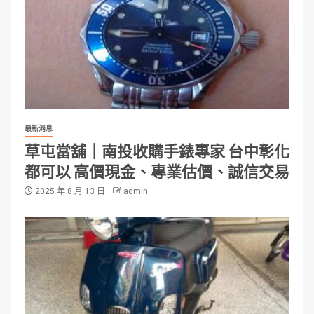
最新消息
草屯當舖｜南投收購手錶專家 台中彰化
都可以 高價現金、專業估價、誠信交易
2025 年 8 月 13 日
admin