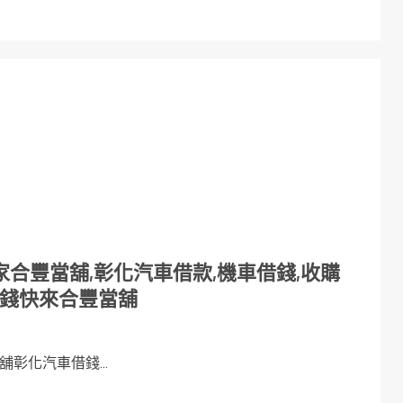
合豐當舖,彰化汽車借款,機車借錢,收購
借錢快來合豐當舖
彰化汽車借錢...