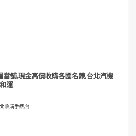
當舖,現金高價收購各國名錶,台北汽機
找和運
購手錶,台...