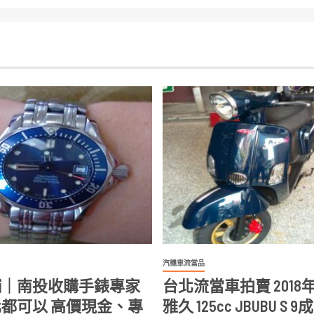
汽機車流當品
舖｜南投收購手錶專家
台北流當車拍賣 2018年 
都可以 高價現金、專
雅久 125cc JBUBU S 9