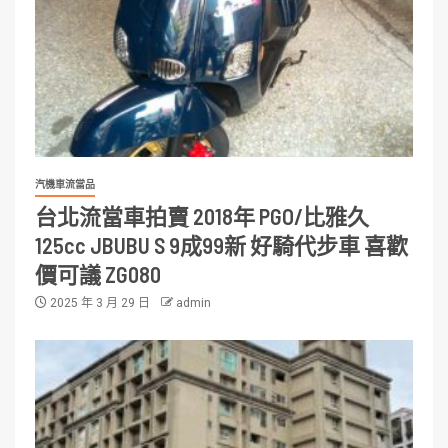
汽機車流當品
台北流當車拍賣 2018年 PGO/比雅久
125cc JBUBU S 9成99新 好騎代步車 喜歡
價可議 ZG080
2025 年 3 月 29 日
admin