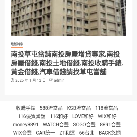
最新消息
南投草屯當舖南投房屋增貸專家,南投
房屋借錢,南投土地借錢,南投收購手錶,
黃金借錢,汽車借錢請找草屯當舖
2025 年 1 月 12 日
admin
收購手錶
588流當品
KSB流當品
118流當品
116優質當舖
116和好
LOVE和好
WIX和好
money8891
WATCH合豐
SOGO合豐
8891合豐
WIX合豐
CAR統一
ZT和運
66台北
BACK悠嫻